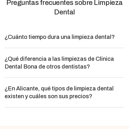
Preguntas frecuentes sobre
Limpieza
Dental
¿Cuánto tiempo dura una limpieza dental?
La duración varía según la clínica. Algunos
¿Qué diferencia a las limpiezas de Clinica
centros dedican solo entre 10 y 25 minutos por
Dental Bona de otros dentistas?
paciente, utilizando herramientas ultrasónicas
básicas, lo que a menudo hace que el servicio sea
gratuito o muy económico.
¿En Alicante, qué tipos de limpieza dental
En nuestra clínica de Alicante, una limpieza dental
existen y cuáles son sus precios?
dura aproximadamente 45 minutos. Gracias a
nuestro equipo especializado de higienistas,
tendrás una boca completamente limpia y libre
de bacterias.