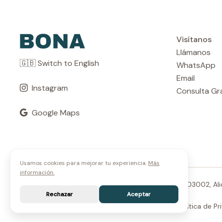
Visítanos
Llámanos
🇬🇧 Switch to English
WhatsApp
Email
Instagram
Consulta Gr
Google Maps
Usamos cookies para mejorar tu experiencia.
Más
información.
Clínica Dental Bona, Avenida de Jaime II, Número 2, 03002, Al
Rechazar
Aceptar
© 2026 Clínica Dental Bona •
Términos de Uso
•
Política de Pr