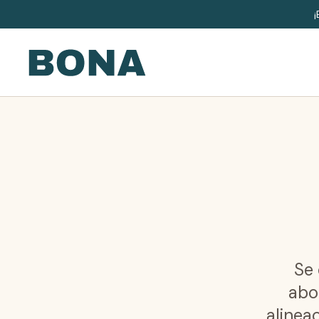
Se 
abo
alinea