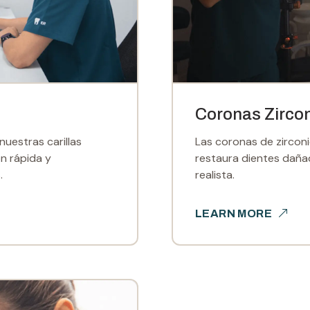
Coronas Zirco
nuestras carillas
Las coronas de zirconi
ón rápida y
restaura dientes daña
.
realista.
LEARN MORE