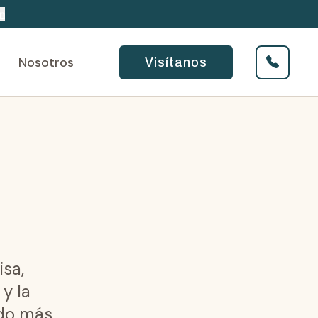
n
Nosotros
Visítanos
isa,
y la
ado más